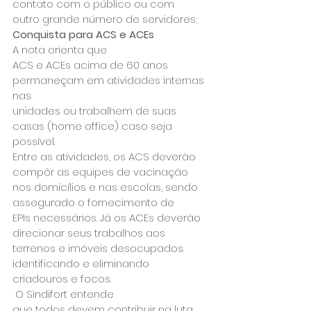
contato com o público ou com

outro grande número de servidores;
Conquista para ACS e ACEs
A nota orienta que

ACS e ACEs acima de 60 anos 
permaneçam em atividades internas 
nas

unidades ou trabalhem de suas 
casas (home office) caso seja 
possível.

Entre as atividades, os ACS deverão 
compôr as equipes de vacinação

nos domicílios e nas escolas, sendo 
assegurado o fornecimento de

EPIs necessários. Já os ACEs deverão 
direcionar seus trabalhos aos

terrenos e imóveis desocupados. 
identificando e eliminando

criadouros e focos.
 O Sindifort entende

que todos devem contribuir na luta 