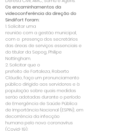
Defesa Civil, AMC, Samu e Agefis.
Os encaminhamentos da 
videoconferência da direção do 
Sindifort foram:
1. Solicitar uma

reunião com a gestão municipal, 
com a  presença dos secretários

das áreas de serviços essenciais e 
do titular da Sepog, Philipe

Nottingham.
2. Solicitar que o

prefeito de Fortaleza, Roberto 
Cláudio, faça um pronunciamento

público dirigido aos servidores e à 
população sobre quais medidas

serão adotadas durante o período 
de Emergência de Saúde Pública

de Importância Nacional (ESPIN), em 
decorrência da infecção

humana pelo novo coronavírus 
(Covid-19);