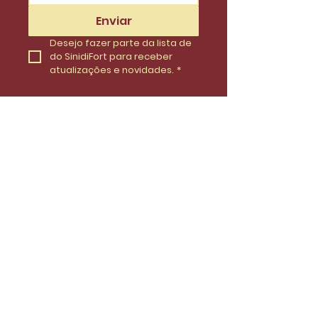
Enviar
Desejo fazer parte da lista de 
do SinidiFort para receber 
atualizações e novidades.
*
Envie uma mensagem
Nome
Email
Telefone
Insira uma mensagem