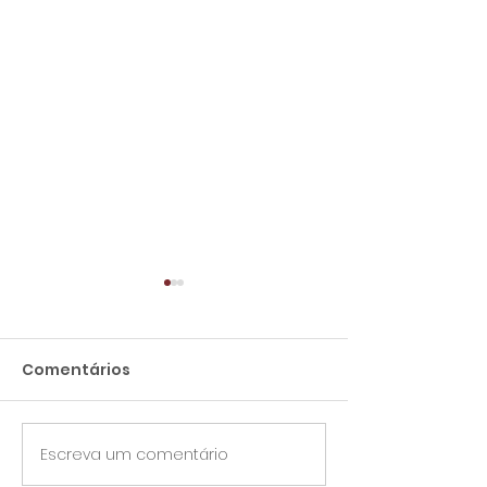
Comentários
Escreva um comentário
Aílton Lopes assume
Sindifort luta