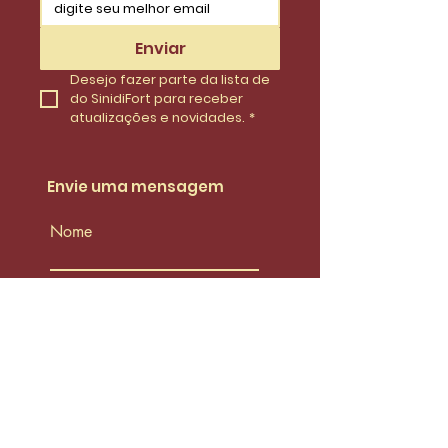
Enviar
Desejo fazer parte da lista de 
do SinidiFort para receber 
atualizações e novidades.
*
Envie uma mensagem
Nome
Email
Telefone
Insira uma mensagem