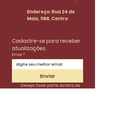
Endereço: Rua 24 de
Maio, 1188, Centro
Cadastre-se para receber 
atualizações.
Email
*
Enviar
Desejo fazer parte da lista de 
do SinidiFort para receber 
atualizações e novidades.
*
Envie uma mensagem
Nome