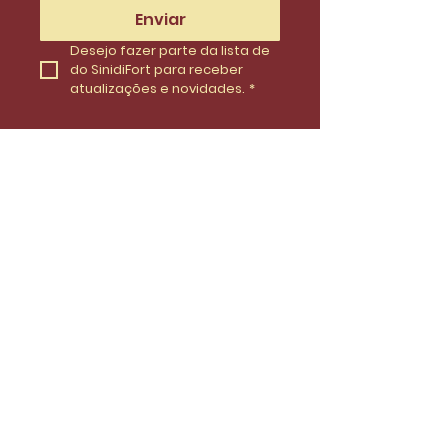
Enviar
Desejo fazer parte da lista de 
do SinidiFort para receber 
atualizações e novidades.
*
Envie uma mensagem
Nome
Email
Telefone
Insira uma mensagem