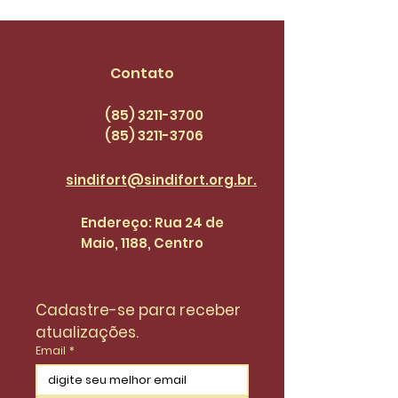
compromete com
garis seja de 
pautas dos
3.036,00 no P
servidores(as) |
categoria
Contato
SINDI+FORT EPISÓDIO
47
(85) 3211-3700
(85) 3211
-3706
sindifort@sindifort.org.br.
Endereço: Rua 24 de
Maio, 1188, Centro
Cadastre-se para receber 
atualizações.
Email
*