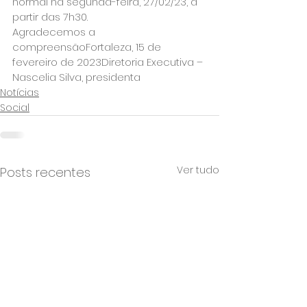
normal na segunda-feira, 27/02/23, a 
partir das 7h30.
Agradecemos a 
compreensãoFortaleza, 15 de 
fevereiro de 2023Diretoria Executiva – 
Nascelia Silva, presidenta
Notícias
Social
Ver tudo
Posts recentes