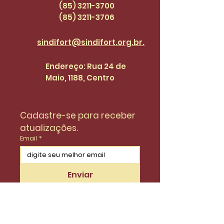
47
(85) 3211-3700
(85) 3211
-3706
sindifort@sindifort.org.br.
Endereço: Rua 24 de
Maio, 1188, Centro
Cadastre-se para receber 
atualizações.
Email
*
Enviar
Desejo fazer parte da lista de 
do SinidiFort para receber 
atualizações e novidades.
*