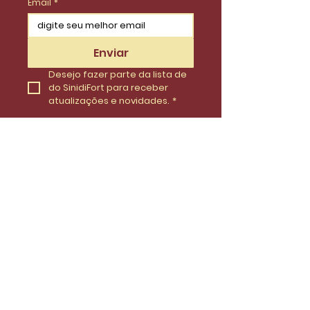
Email
*
Enviar
Desejo fazer parte da lista de 
do SinidiFort para receber 
atualizações e novidades.
*
Envie uma mensagem
Nome
Email
Telefone