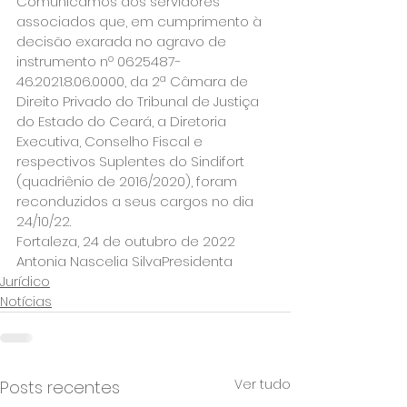
Comunicamos aos servidores 
associados que, em cumprimento à 
decisão exarada no agravo de 
instrumento nº 0625487-
46.2021.8.06.0000, da 2ª Câmara de 
Direito Privado do Tribunal de Justiça 
do Estado do Ceará, a Diretoria 
Executiva, Conselho Fiscal e 
respectivos Suplentes do Sindifort 
(quadriênio de 2016/2020), foram 
reconduzidos a seus cargos no dia 
24/10/22.
Fortaleza, 24 de outubro de 2022
Antonia Nascelia SilvaPresidenta
Jurídico
Notícias
Ver tudo
Posts recentes