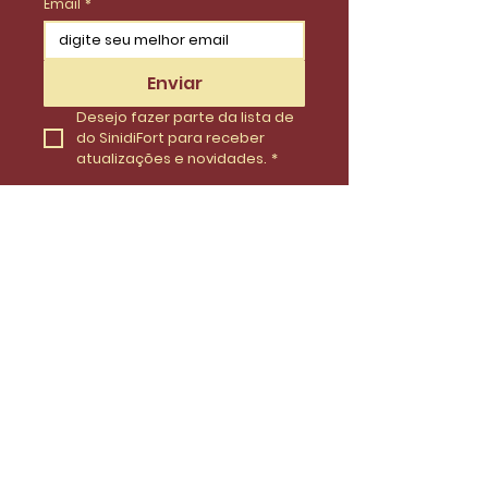
Email
*
Enviar
Desejo fazer parte da lista de 
do SinidiFort para receber 
atualizações e novidades.
*
Envie uma mensagem
Nome
Email
Telefone