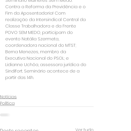
Seminário Mulheres Sem Medo: 
Contra a Reforma da Previdência e o 
Fim da Aposentadoria! Com 
realização da Intersindical Central da 
Classe Trabalhadora e da Frente 
POVO SEM MEDO, participam do 
evento Natália Szermeta, 
coordenadora nacional do MTST; 
Berna Menezes, membro da 
Executiva Nacional do PSOL; e 
Lidianne Uchôa, assessora jurídica do 
Sindifort. Seminário acontece de a 
partir das 14h.

Notícias
Política
Ver tudo
Posts recentes