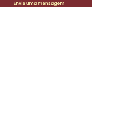
Envie uma mensagem
Nome
Email
Telefone
Insira uma mensagem
Enviar