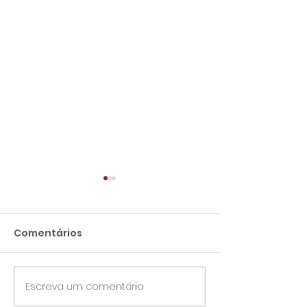
Comentários
Escreva um comentário
Aílton Lopes assume
Sindifort luta