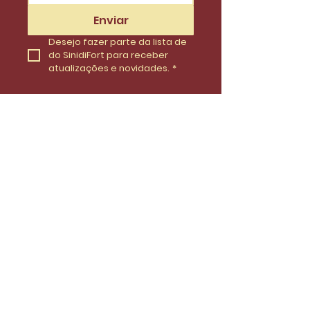
Enviar
Desejo fazer parte da lista de 
do SinidiFort para receber 
atualizações e novidades.
*
Envie uma mensagem
Nome
Email
Telefone
Insira uma mensagem